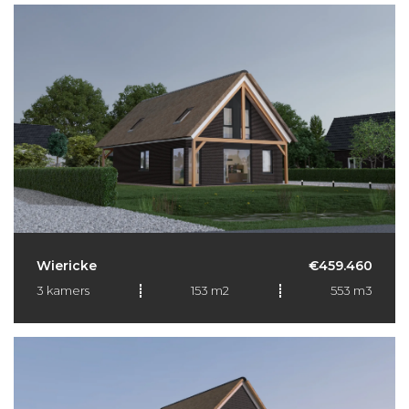
Wiericke
€459.460
3 kamers
153 m2
553 m3