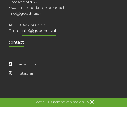
Grotenoord 22
3341 LT Hendrik-Ido-Ambacht
info@goedhuis.nl
Tel: 088-4440 300
Email:
info@goedhuis.nl
contact
Facebook
Instagram
Copyright 2026 Welstand Bouw.
Alle rechten
Goedhuis is bekend van radio & TV!
voorbehouden.
Privacy
en
voorwaarden