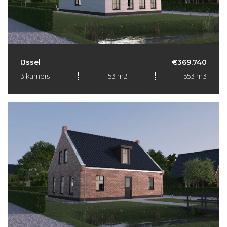
IJssel
€369.740
3 kamers
153 m2
553 m3