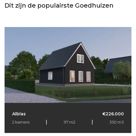
Dit zijn de populairste Goedhuizen
Alblas
€226.000
2 kamers
97 m2
350 m3