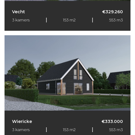
Vecht
€329.260
3 kamers
153 m2
553 m3
Wiericke
€333.000
3 kamers
153 m2
553 m3