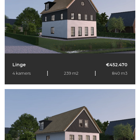
Linge
€452.470
4 kamers
239 m2
840 m3