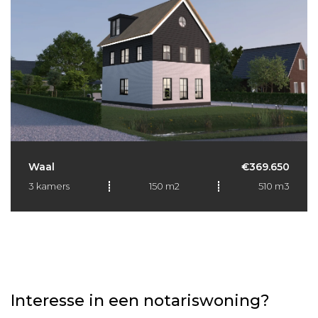
Waal
€369.650
3 kamers
150 m2
510 m3
Interesse in een notariswoning?