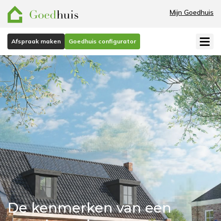
Mijn Goedhuis
Afspraak maken
Goedhuis configurator
De kenmerken van een