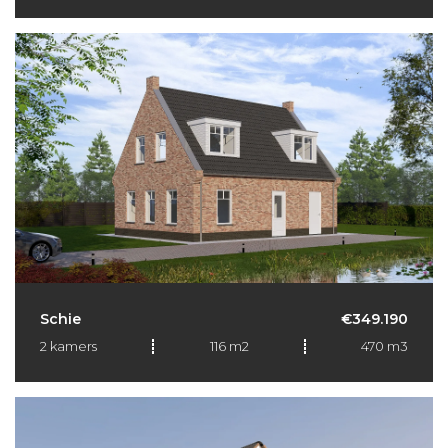
Schie
€349.190
2 kamers
116 m2
470 m3