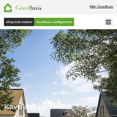
Mijn Goedhuis
Afspraak maken
Goedhuis configurator
Kavelaanbod