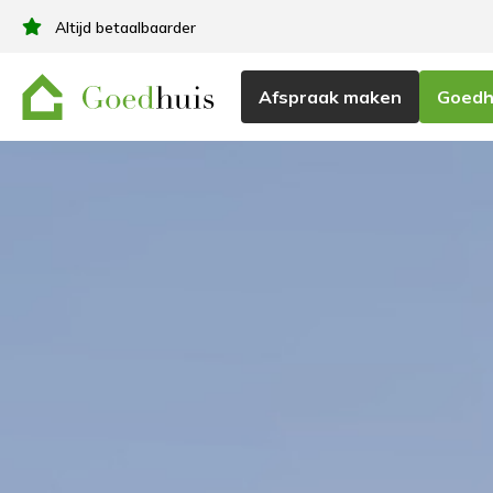
Bij ons betaal je pas bij oplevering
Afspraak maken
Goedhu