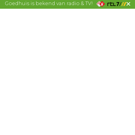
Goedhuis is bekend van radio & TV!
start met uw stijl
 omschrijving
zes